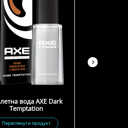
Гель для душ
Tempta
алетна вода AXE Dark
Temptation
Переглянути продукт
Переглянути