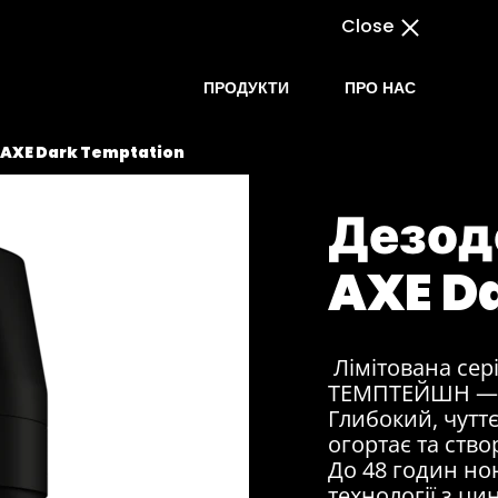
Close
ПРОДУКТИ
ПРО НАС
 AXE Dark Temptation
Дезод
AXE D
Лімітована сері
ТЕМПТЕЙШН — с
Глибокий, чутт
огортає та ств
До 48 годин нон
технології з ци