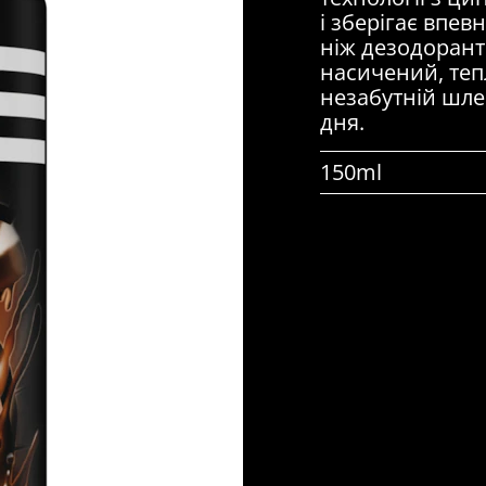
і зберігає впевн
ніж дезодорант
насичений, теп
незабутній шле
дня.
150ml