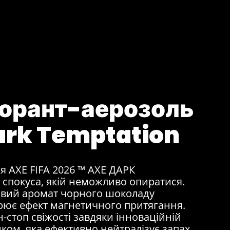
орант-аерозоль
ark Temptation
я AXE FIFA 2026 ™ AXE ДАРК
покуса, якій неможливо опиратися.
євий аромат чорного шоколаду
орює ефект магнетичного притягання.
-стоп свіжості завдяки інноваційній
нком, яка ефективно нейтралізує запах