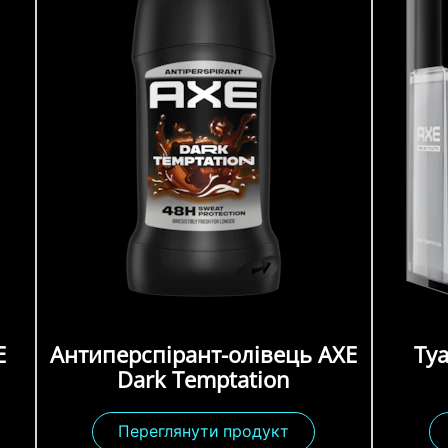
E
Антиперспірант-олівець AXE
Ту
Dark Temptation
Переглянути продукт