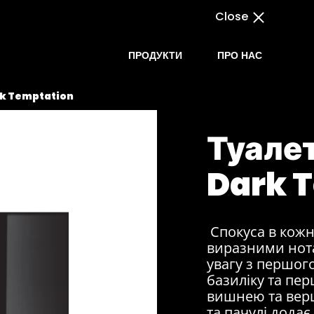
Close
ПРОДУКТИ
ПРО НАС
rk Temptation
Туале
Dark 
Спокуса в кожн
виразними нота
увагу з першого
базиліку та пе
вишнею та верш
та пачулі додає