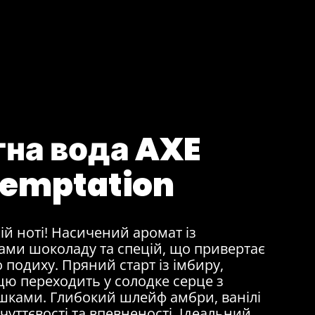
тна вода AXE
Temptation
ій ноті! Насичений аромат із
ми шоколаду та спецій, що привертає
 подиху. Пряний старт із імбиру,
рцю переходить у солодке серце з
ками. Глибокий шлейф амбри, ванілі
 чуттєвості та впевненості. Ідеальний