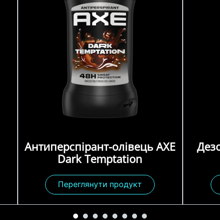
Антиперспірант-олівець AXE
Дез
Dark Temptation
Переглянути продукт