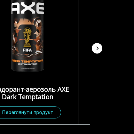
одорант-аерозоль AXE
Dark Temptation
Переглянути продукт
Переглянути