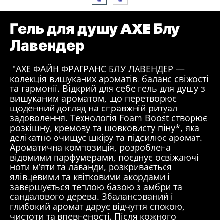
Гель для душу AXE Блу
Лавендер
"AXE ФАЙН ФРАГРАНС БЛУ ЛАВЕНДЕР —
колекція вишуканих ароматів, баланс свіжості
та гармонії. Відкрий для себе гель для душу з
вишуканим ароматом, що перетворює
щоденний догляд на справжній ритуал
задоволення. Технологія Foam Boost створює
розкішну, кремову та шовковисту піну*, яка
делікатно очищує шкіру та підсилює аромат.
Ароматична композиція, розроблена
відомими парфумерами, поєднує освіжаючі
ноти м’яти та лаванди, розкривається
ялівцевими та квітковими акордами і
завершується теплою базою з амбри та
сандалового дерева. Збалансований і
глибокий аромат дарує відчуття спокою,
чистоти та впевненості. Після кожного